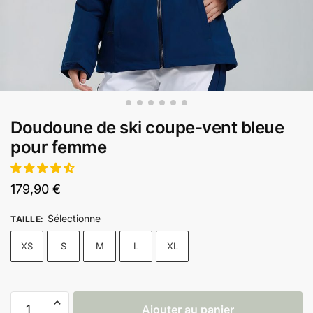
Doudoune de ski coupe-vent bleue
pour femme
179,90
€
Sélectionne
TAILLE
:
XS
S
M
L
XL
Ajouter au panier