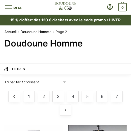
0
MENU
15 % d’offert dès 120 € d’achats avec le code promo : HIVER
Accueil
Doudoune Homme
Page 2
/
/
Doudoune Homme
FILTRES
1
2
3
4
5
6
7